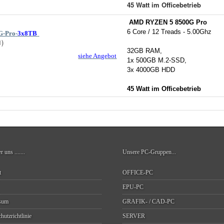
45 Watt im Officebetrieb
AMD RYZEN 5 8500G Pro
6 Core / 12 Treads - 5.00Ghz
G-Pro
-
3x8TB
1)
32GB RAM,
siehe Angebot
1x 500GB M.2-SSD,
3x 4000GB HDD
45 Watt im Officebetrieb
er uns
.......
Unsere PC-Gruppen...
t
OFFICE-PC
EPU-PC
sum
GRAFIK- / CAD-PC
hutzrichtlinie
SERVER