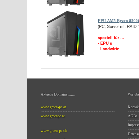
EPU-AM5-Ryzen-
8500
(PC, Server mit RAID-
speziell für ...
- EPU`s
- Landwirte
Aktuelle Domains
.......
Wir üb
www.green-pc.at
Kontak
www.greenpc.at
AGBs
Impres
www.green-pc.ch
Datensc