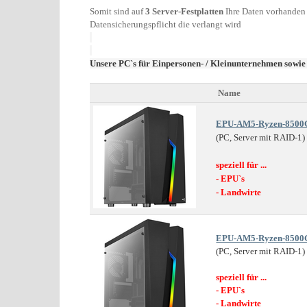
Somit sind auf
3 Server-Festplatten
Ihre Daten vorhanden 
Datensicherungspflicht die verlangt wird
Unsere PC`s für Einpersonen- / Kleinunternehmen sowi
Name
EPU-AM5-Ryzen-8500
(PC, Server mit RAID-1)
speziell für ...
- EPU`s
- Landwirte
EPU-AM5-Ryzen-
8500
(PC, Server mit RAID-1)
speziell für ...
- EPU`s
- Landwirte