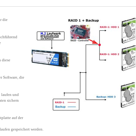
r die
uchführend
e
n diese
r Software, die
 laufen und
aten sichern
platte auf der
laufen gespeichert werden.