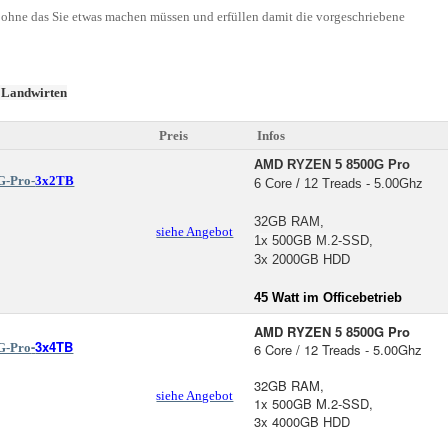
ohne das Sie etwas machen müssen und erfüllen damit die vorgeschriebene
e Landwirten
Preis
Infos
AMD RYZEN 5 8500G Pro
G-Pro-
3x2TB
6 Core / 12 Treads - 5.00Ghz
32GB RAM,
siehe Angebot
1x 500GB M.2-SSD
,
3x 2000GB HDD
45 Watt im Officebetrieb
AMD RYZEN 5 8500G Pro
-
3x4TB
G-Pro
6 Core / 12 Treads - 5.00Ghz
32GB RAM,
siehe Angebot
1x 500GB M.2-SSD
,
3x 4000GB HDD