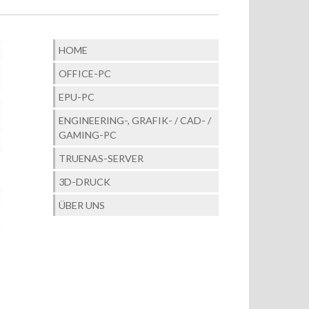
HOME
OFFICE-PC
EPU-PC
ENGINEERING-, GRAFIK- / CAD- /
GAMING-PC
TRUENAS-SERVER
3D-DRUCK
ÜBER UNS